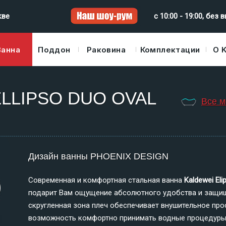
кве
с 10:00 - 19:00, без
Ванна
Поддон
Раковина
Комплектации
О 
- ELLIPSO DUO OVAL
Все м
Дизайн ванны PHOENIX DESIGN
Современная и комфортная стальная ванна
Kaldewei
El
подарит Вам ощущение абсолютного удобства и защищ
скругленная зона плеч обеспечивает внушительное про
возможность комфортно принимать водные процедуры н