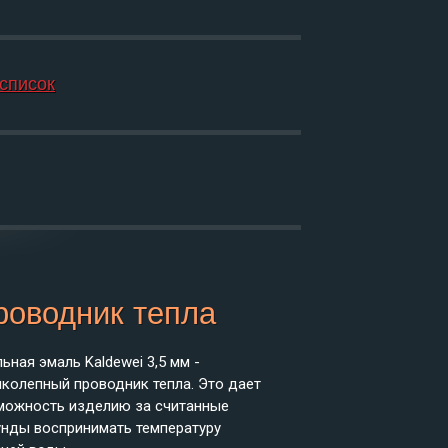
 список
роводник тепла
ьная эмаль Kaldewei 3,5 мм -
иколепный проводник тепла. Это дает
можность изделию за считанные
унды воспринимать температуру