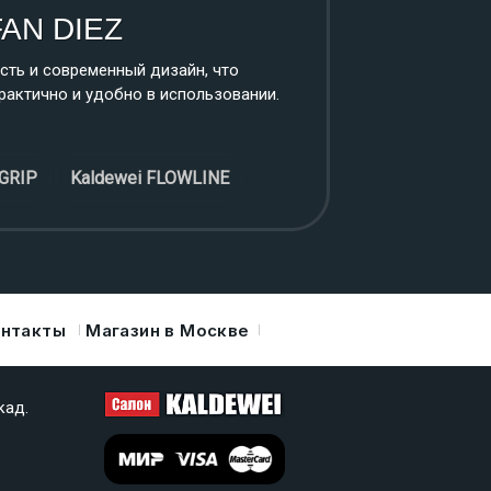
FAN DIEZ
С
сть и современный дизайн, что
п
актично и удобно в использовании.
м
 GRIP
Kaldewei FLOWLINE
онтакты
Магазин в Москве
кад.