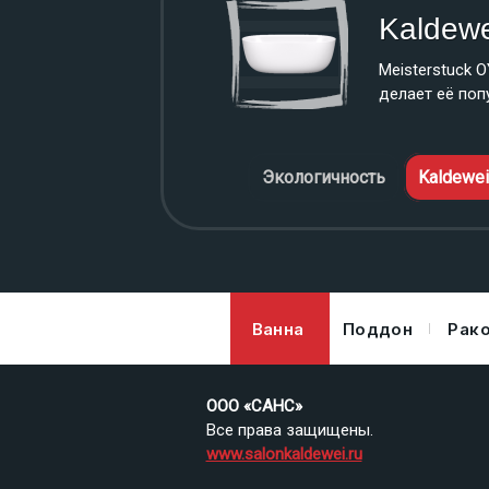
Kaldew
родукты для ванной
Meisterstuck 
 ванны произведены из
делает её поп
Экологичность
Kaldewe
Ванна
Поддон
Рак
ООО «САНС»
Все права защищены.
www.salonkaldewei.ru