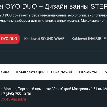
ei OYO DUO – Дизайн ванны STE
OYO DUO сочетает в себе инновационные технологии, экологично
улярным выбором для стильных ванных комнат. Максимально пр
i OYO DUO
Kaldewei SOUND WAVE
Kaldewei INVISIBLE
овина
Комплектации
О Kaldewei
Объекты
К
г. Москва, Торговый комплекс "ЭлитСтрой Материалы", 51 км М
+7 (495) 755-13-70
7551370@list.ru