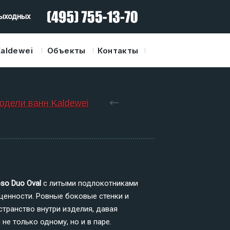
 выходных
Kaldewei
Объекты
Контакты
одели ванн Kaldewei
ipso
Duo
Oval
с литыми подлокотниками
енности. Ровные боковые стенки и
странство внутри изделия, давая
е только одному, но и в паре.