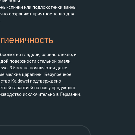
чей воды.
оны-спинки или подлокотники ванны
ично сохраняют приятное тепло для
.
игиеничность
бсолютно гладкой, словно стекло, и
рдой поверхности стальной эмали
ewei 3.5 мм не появляются даже
ые мелкие царапины. Безупречное
ество Kaldewei подтверждено
етней гарантией на нашу продукцию.
изводство исключительно в Германии.